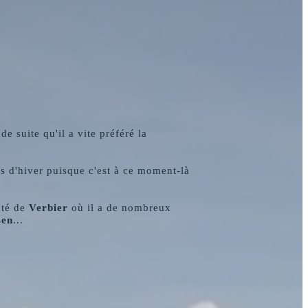
de suite qu'il a vite préféré la
ts d'hiver puisque c'est à ce moment-là
ôté de
Verbier
où il a de nombreux
sen
...