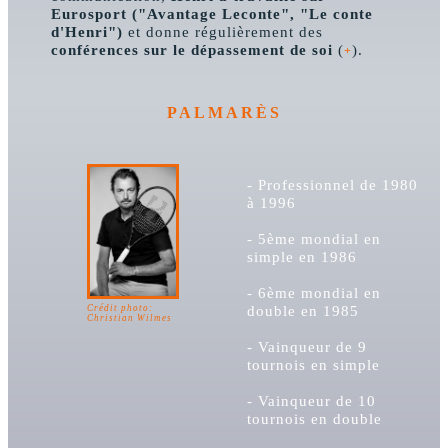
Eurosport ("Avantage Leconte", "Le conte
d'Henri")
et donne régulièrement des
conférences sur le dépassement de soi
(
).
+
PALMARÈS
- Professionnel de 1980
à 1996
- 5ème mondial en
simple en 1986
- 6ème mondial en
double en 1985
Crédit photo:
Christian Wilmes
- Vainqueur de 9
tournois en simple
- Vainqueur de 10
tournois en double