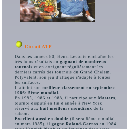
Circuit ATP
Dans les années 80, Henri Leconte enchaîne les
très bons résultats en
gagnant de nombreux
tournois
et en atteignant régulièrement les
derniers carrés des tournois du Grand Chelem.
Polyvalent, son jeu d'attaque s'adapte à toutes
les surfaces.
Il atteint son
meilleur classement en septembre
1986: 5ème mondial
.
En 1985, 1986 et 1988, il participe aux
Masters
,
tournoi disputé en fin d'année à New York
réservé aux
huit meilleurs mondiaux
de la
saison.
Excellent aussi en double
(il sera 6ème mondial
en mars 1985), il
gagne Roland-Garros
en 1984
avec Yannick Noah
et est
invaincu
dans cette